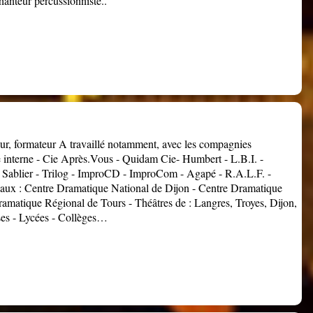
nteur percussionniste..
ur, formateur A travaillé notamment, avec les compagnies
e interne - Cie Après.Vous - Quidam Cie- Humbert - L.B.I. -
u Sablier - Trilog - ImproCD - ImproCom - Agapé - R.A.L.F. -
 aux : Centre Dramatique National de Dijon - Centre Dramatique
amatique Régional de Tours - Théâtres de : Langres, Troyes, Dijon,
ses - Lycées - Collèges…