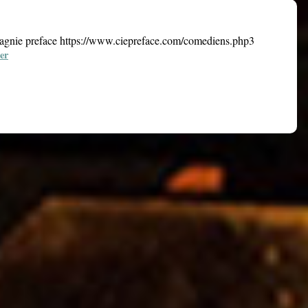
ompagnie preface https://www.ciepreface.com/comediens.php3
er