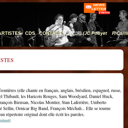
ARTISTES
CDS
CONTACT
... ... ... ...(JC Pouyet
F. Carm
ISTES
ontières (elle chante en français, anglais, brésilien, espagnol, russe,
chel Thibault, les Haricots Rouges, Sam Woodyard, Daniel Huck,
rançois Biensan, Nicolas Montier, Stan Laferrière, Umberto
é Sellin, Ornicar Big Band, François Méchali... Elle se tourne
un répertoire original dont elle écrit les paroles.
minati