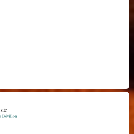
site
 Bévillon