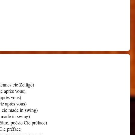
iennes cie Zellige)
e après vous),
 après vous)
ie après vous)
 cie made in swing)
 made in swing)
âtre, poésie Cie préface)
Cie préface