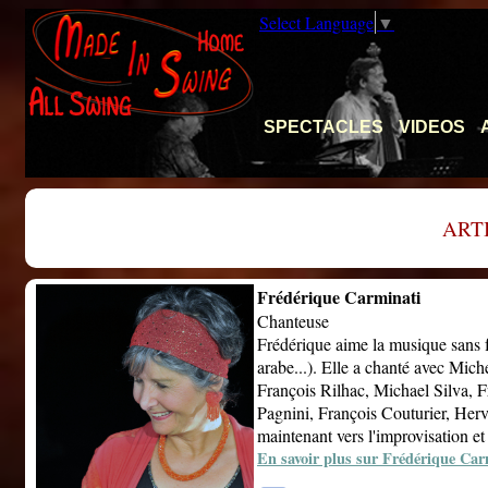
Select Language
▼
SPECTACLES
VIDEOS
ART
Frédérique Carminati
Chanteuse
Frédérique aime la musique sans fr
arabe...). Elle a chanté avec Mi
François Rilhac, Michael Silva, F
Pagnini, François Couturier, Herv
maintenant vers l'improvisation et 
En savoir plus sur Frédérique Car