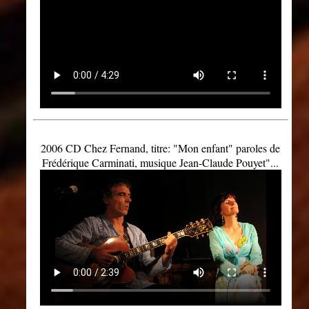
2006 CD Chez Fernand, titre: "Mon enfant" paroles de
Frédérique Carminati, musique Jean-Claude Pouyet"...