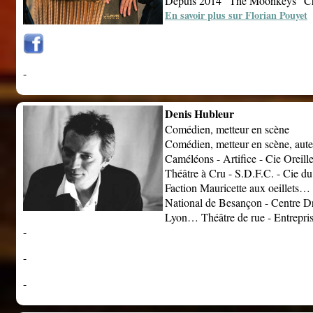
Depuis 2014 "The Moonkeys" Cha
En savoir plus sur Florian Pouyet
-
Denis Hubleur
Comédien, metteur en scène
Comédien, metteur en scène, aute
Caméléons - Artifice - Cie Oreill
Théâtre à Cru - S.D.F.C. - Cie d
Faction Mauricette aux oeillets…
National de Besançon - Centre Dr
Lyon… Théâtre de rue - Entrepri
-
-
-